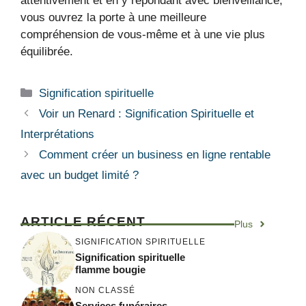
attentivement et en y répondant avec bienveillance,
vous ouvrez la porte à une meilleure
compréhension de vous-même et à une vie plus
équilibrée.
Catégories
Signification spirituelle
Voir un Renard : Signification Spirituelle et
Interprétations
Comment créer un business en ligne rentable
avec un budget limité ?
ARTICLE RÉCENT
Plus
SIGNIFICATION SPIRITUELLE
Signification spirituelle
flamme bougie
NON CLASSÉ
Services funéraires